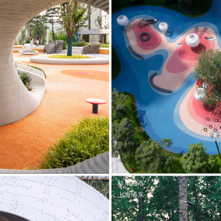
杉果廊亭
上海浦东