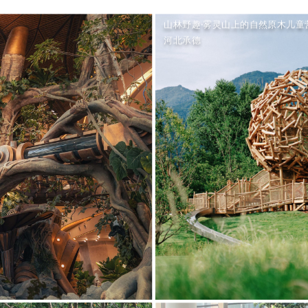
山林野趣·雾灵山上的自然原木儿童
河北承德