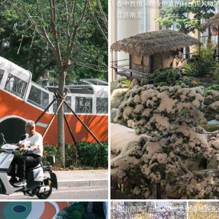
壶中胜境 · 商业中庭的科技国风微
江苏南京
磁山部落 · 当8000年文化遗址遇