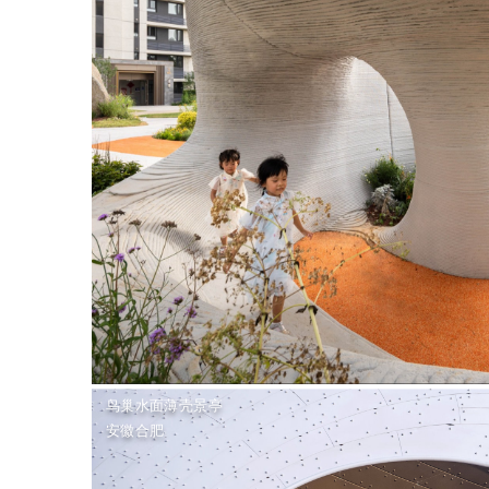
鸟巢水面薄壳景亭
安徽合肥