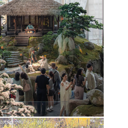
缩园林
见公共儿童空间